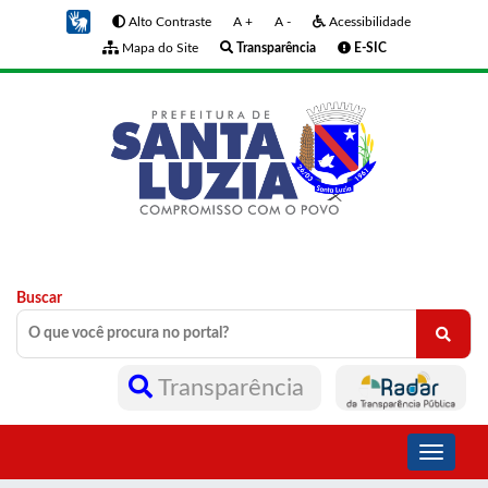
Alto Contraste
A +
A -
Acessibilidade
Mapa do Site
Transparência
E-SIC
Buscar
Transparência
Toggle
navigati