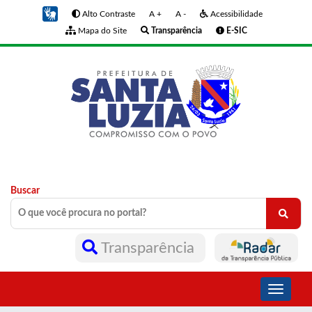
Alto Contraste
A +
A -
Acessibilidade
Mapa do Site
Transparência
E-SIC
Buscar
Transparência
Toggle
navigati