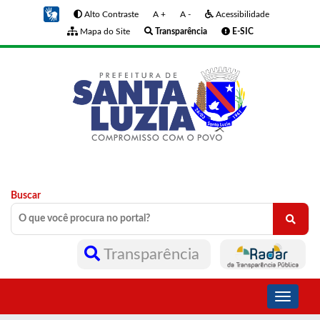
Alto Contraste
A +
A -
Acessibilidade
Mapa do Site
Transparência
E-SIC
Buscar
Transparência
Toggle
navigati