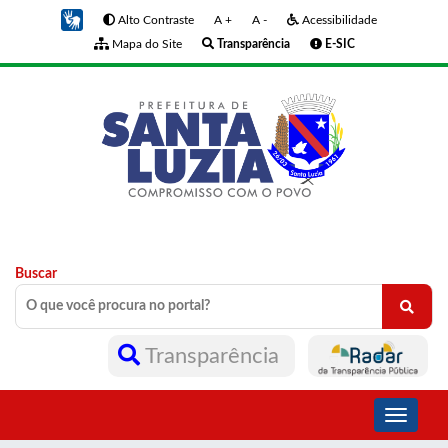
Alto Contraste
A +
A -
Acessibilidade
Mapa do Site
Transparência
E-SIC
Buscar
Transparência
Toggle
navigati