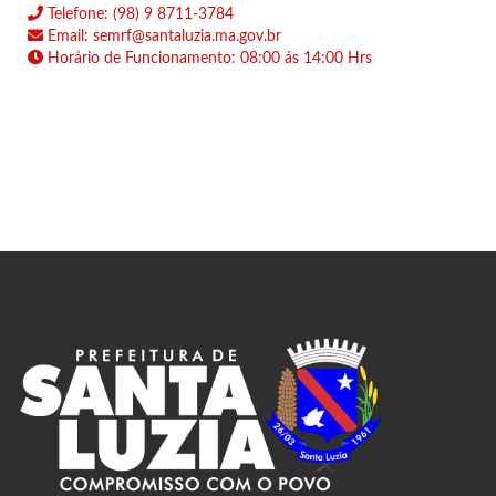
Telefone: (98) 9 8711-3784
Email: semrf@santaluzia.ma.gov.br
Horário de Funcionamento: 08:00 ás 14:00 Hrs