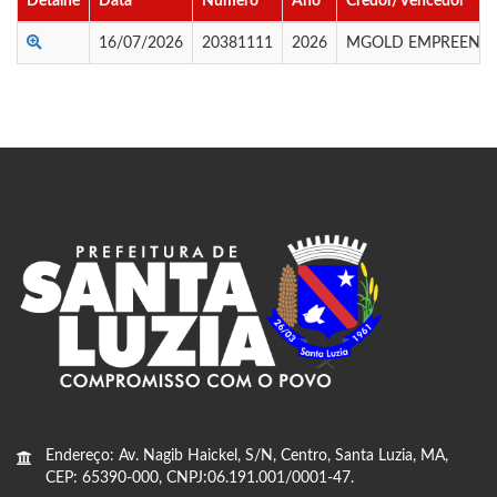
Detalhe
Data
Numero
Ano
Credor/Vencedor
16/07/2026
20381111
2026
MGOLD EMPREENDI
Endereço: Av. Nagib Haickel, S/N, Centro, Santa Luzia, MA,
CEP: 65390-000, CNPJ:06.191.001/0001-47.