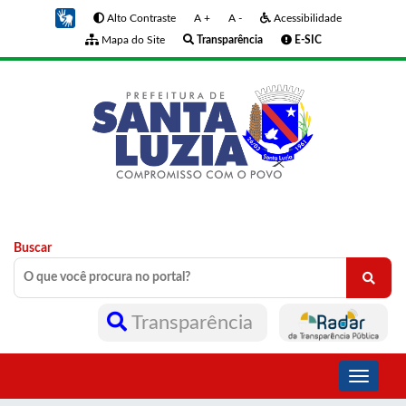
Alto Contraste
A +
A -
Acessibilidade
Mapa do Site
Transparência
E-SIC
Buscar
Transparência
Toggle
navigati