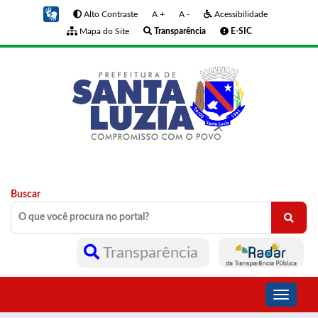
Alto Contraste
A +
A -
Acessibilidade
Mapa do Site
Transparência
E-SIC
Buscar
Transparência
Toggle
navigati