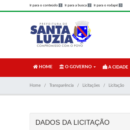
Ir para o conteúdo
1
Ir para a busca
2
Ir para o rodapé
3
HOME
O GOVERNO
A CIDADE
Home
Transparência
Licitações
Licitação
DADOS DA LICITAÇÃO