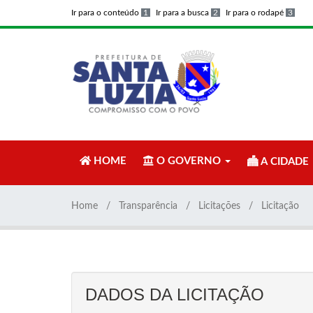
Ir para o conteúdo
1
Ir para a busca
2
Ir para o rodapé
3
HOME
O GOVERNO
A CIDADE
Home
Transparência
Licitações
Licitação
DADOS DA LICITAÇÃO