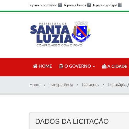
Ir para o conteúdo
1
Ir para a busca
2
Ir para o rodapé
3
HOME
O GOVERNO
A CIDADE
AA-
Home
Transparência
Licitações
Licitação
DADOS DA LICITAÇÃO