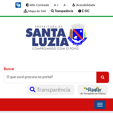
Alto Contraste
A +
A -
Acessibilidade
Mapa do Site
Transparência
E-SIC
Buscar
Transparência
Toggle
navigati