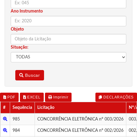
Ano Instrumento
Objeto
Situação:
Buscar
PDF
EXCEL
Imprimir
DECLARAÇÕES
#
Sequência
Licitação
Nº/
985
CONCORRÊNCIA ELETRÔNICA nº 003/2026
003
984
CONCORRÊNCIA ELETRÔNICA nº 002/2026
002