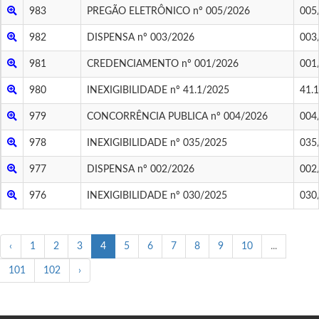
983
PREGÃO ELETRÔNICO nº 005/2026
005
982
DISPENSA nº 003/2026
003
981
CREDENCIAMENTO nº 001/2026
001
980
INEXIGIBILIDADE nº 41.1/2025
41.
979
CONCORRÊNCIA PUBLICA nº 004/2026
004
978
INEXIGIBILIDADE nº 035/2025
035
977
DISPENSA nº 002/2026
002
976
INEXIGIBILIDADE nº 030/2025
030
‹
1
2
3
4
5
6
7
8
9
10
...
101
102
›