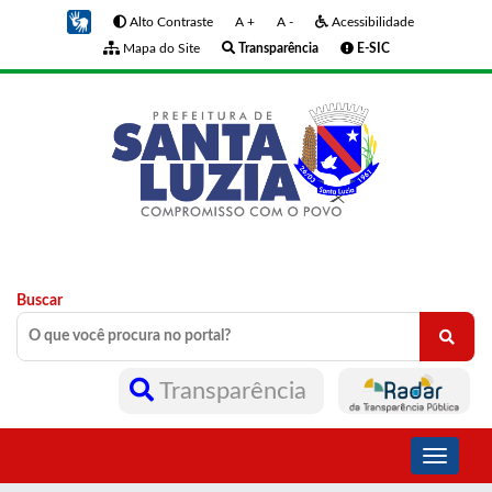
Alto Contraste
A +
A -
Acessibilidade
Mapa do Site
Transparência
E-SIC
Buscar
Transparência
Toggle
navigati