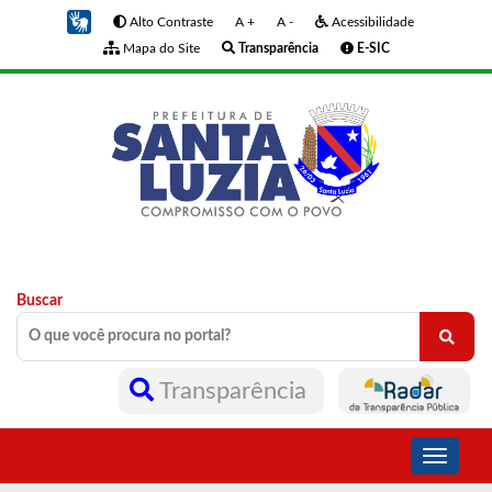
Alto Contraste
A +
A -
Acessibilidade
Mapa do Site
Transparência
E-SIC
Buscar
Transparência
Toggle
navigati